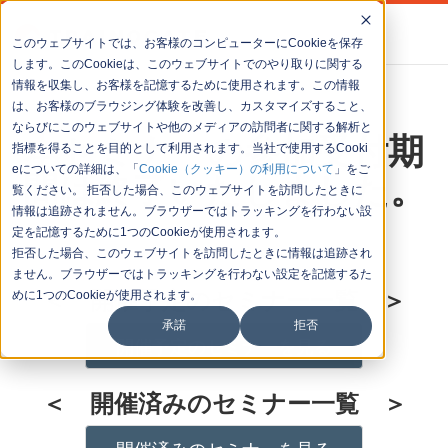
このウェブサイトでは、お客様のコンピューターにCookieを保存
します。このCookieは、このウェブサイトでのやり取りに関する
情報を収集し、お客様を記憶するために使用されます。この情報
は、お客様のブラウジング体験を改善し、カスタマイズすること、
ならびにこのウェブサイトや他のメディアの訪問者に関する解析と
本セミナーの参加受付期
指標を得ることを目的として利用されます。当社で使用するCooki
eについての詳細は、「
間は終了いたしました。
Cookie（クッキー）の利用について
」をご
覧ください。 拒否した場合、このウェブサイトを訪問したときに
情報は追跡されません。ブラウザーではトラッキングを行わない設
定を記憶するために1つのCookieが使用されます。
拒否した場合、このウェブサイトを訪問したときに情報は追跡され
ません。ブラウザーではトラッキングを行わない設定を記憶するた
＜ 開催予定のセミナー一覧 ＞
めに1つのCookieが使用されます。
承諾
拒否
開催予定のセミナーを見る
＜ 開催済みのセミナー一覧 ＞