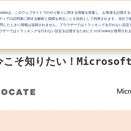
Cookieは、このウェブサイトでのやり取りに関する情報を収集し、お客様を記憶
ィアの訪問者に関する解析と指標を得ることを目的として利用されます。当社で使用
問したときに情報は追跡されません。ブラウザーではトラッキングを行わない設定を記
ナー一覧
イベント一覧
ザーではトラッキングを行わない設定を記憶するために1つのCookieが使用され
そ知りたい！Microsoft