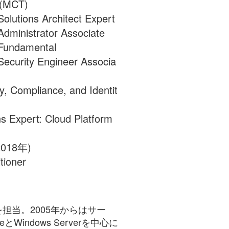
r (MCT)
Solutions Architect Expert
 Administrator Associate
e Fundamental
 Security Engineer Associa
ty, Compliance, and Identit
ons Expert: Cloud Platform
2018年)
tioner
スを担当。2005年からはサー
とWindows Serverを中心に