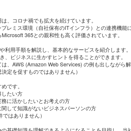
用は、コロナ禍でも拡大を続けています。
ureはオンプレミス環境（自社保有のITインフラ）との連携
crosoft 365との親和性も高く評価されています。
契約や利用手順を解説し、基本的なサービスを紹介します
習でき、ビジネスに生かすヒントを得ることができます。
WS (Amazon Web Services) の例も出しなが
思決定を促すものではありません）
すめです。
を理解したい方
ureを実務に活かしたいとお考えの方
zureに関して知識がないビジネスパーソンの方
件ではありません）
t Azureの基礎知識を理解できるようになることを目指し