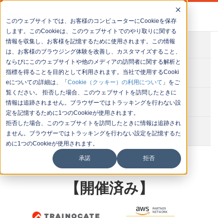
このウェブサイトでは、お客様のコンピューターにCookieを保存
します。このCookieは、このウェブサイトでのやり取りに関する
情報を収集し、お客様を記憶するために使用されます。この情報
会社概要
は、お客様のブラウジング体験を改善し、カスタマイズすること、
ならびにこのウェブサイトや他のメディアの訪問者に関する解析と
お問い合わせ
指標を得ることを目的として利用されます。当社で使用するCooki
eについての詳細は、「
Cookie（クッキー）の利用について
」をご
覧ください。 拒否した場合、このウェブサイトを訪問したときに
セミナー一覧
情報は追跡されません。ブラウザーではトラッキングを行わない設
定を記憶するために1つのCookieが使用されます。
拒否した場合、このウェブサイトを訪問したときに情報は追跡され
イベント一覧
ません。ブラウザーではトラッキングを行わない設定を記憶するた
めに1つのCookieが使用されます。
承諾
拒否
【開催済み】