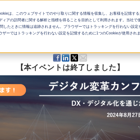
Cookieは、このウェブサイトでのやり取りに関する情報を収集し、お客様を記憶
ィアの訪問者に関する解析と指標を得ることを目的として利用されます。当社で使用
問したときに情報は追跡されません。ブラウザーではトラッキングを行わない設定を記
ナー一覧
イベント一覧
ザーではトラッキングを行わない設定を記憶するために1つのCookieが使用され
【本イベントは終了しました】