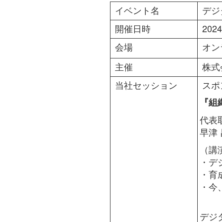
イベント名
デジ
開催日時
202
会場
オン
主催
株式
当社セッション
スポン
『組
代表
早津
（講
・デ
・育
・今
デジ