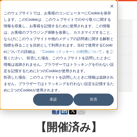
このウェブサイトでは、お客様のコンピューターにCookieを保存
します。このCookieは、このウェブサイトでのやり取りに関する
情報を収集し、お客様を記憶するために使用されます。この情報
会社概要
は、お客様のブラウジング体験を改善し、カスタマイズすること、
ならびにこのウェブサイトや他のメディアの訪問者に関する解析と
お問い合わせ
指標を得ることを目的として利用されます。当社で使用するCooki
eについての詳細は、「
Cookie（クッキー）の利用について
」をご
覧ください。 拒否した場合、このウェブサイトを訪問したときに
セミナー一覧
情報は追跡されません。ブラウザーではトラッキングを行わない設
定を記憶するために1つのCookieが使用されます。
拒否した場合、このウェブサイトを訪問したときに情報は追跡され
イベント一覧
ません。ブラウザーではトラッキングを行わない設定を記憶するた
めに1つのCookieが使用されます。
承諾
拒否
【開催済み】