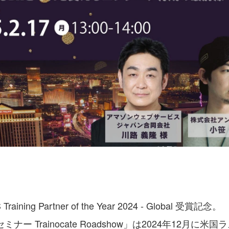
g Partner of the Year 2024 - Global 受賞記念。
re:Capセミナー Trainocate Roadshow」は2024年1