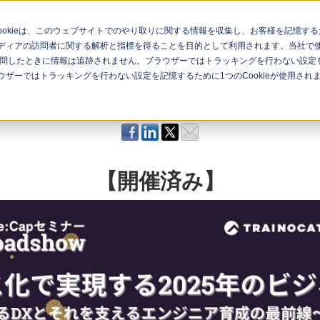
Cookieは、このウェブサイトでのやり取りに関する情報を収集し、お客様を記憶
ィアの訪問者に関する解析と指標を得ることを目的として利用されます。当社で使用
問したときに情報は追跡されません。ブラウザーではトラッキングを行わない設定を記
ナー一覧
イベント一覧
ザーではトラッキングを行わない設定を記憶するために1つのCookieが使用され
【開催済み】