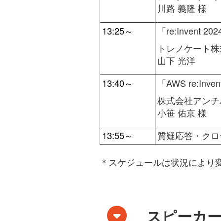
川路 義隆 様
13:25～
「
re:Inven
トレノケート株
山下 光洋
13:40～
「AWS re:I
株式会社アンチ
小笹 佑京 様
13:55～
質疑応答・クロ
＊スケジュールは状況により
スピーカ