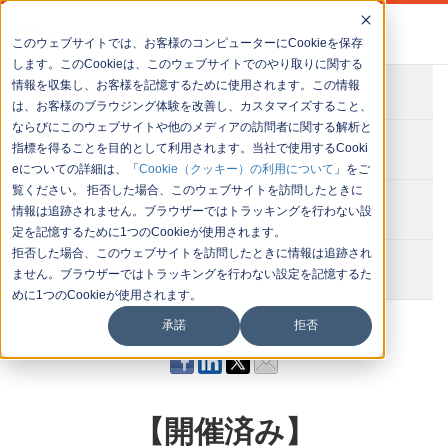
このウェブサイトでは、お客様のコンピューターにCookieを保存
します。このCookieは、このウェブサイトでのやり取りに関する
情報を収集し、お客様を記憶するために使用されます。この情報
会社概要
は、お客様のブラウジング体験を改善し、カスタマイズすること、
ならびにこのウェブサイトや他のメディアの訪問者に関する解析と
お問い合わせ
指標を得ることを目的として利用されます。当社で使用するCooki
eについての詳細は、「
Cookie（クッキー）の利用について
」をご
覧ください。 拒否した場合、このウェブサイトを訪問したときに
セミナー一覧
情報は追跡されません。ブラウザーではトラッキングを行わない設
定を記憶するために1つのCookieが使用されます。
拒否した場合、このウェブサイトを訪問したときに情報は追跡され
イベント一覧
ません。ブラウザーではトラッキングを行わない設定を記憶するた
めに1つのCookieが使用されます。
承諾
拒否
【開催済み】