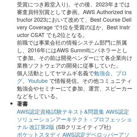
受賞につき殿堂入り)。
その後、2023年までは
審査員特別賞として参画。AWS Authorized Ins
tructor 2023において改めて、Best Course Deli
very Coverage で1位を受賞のほか、Best Instr
uctor CSAT でも2位となる。
前職では事業会社の情報システム部門に所属
し、2016年にはAWS Summitにパネラーとし
て参加。その前は開発ベンダーにて各企業向け
業務ソフトウェアの開発に従事していた。
個人活動としてヤマムギ名義で
勉強会
、
ブロ
グ
、
Youtube
で情報発信。その他コミュニティ
勉強会やセミナーにて参加、運営、スピーカー
などをしている。
著書
AWS認定資格試験テキスト&問題集 AWS認定
ソリューションアーキテクト - プロフェッショ
ナル 改訂第2版
(SBクリエイティブ
社
)
ポケットスタディ AWS認定デベロッパーアソ