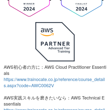
AWS初心者の方に：AWS Cloud Practitioner Essenti
als
https://www.trainocate.co.jp/reference/course_detail
s.aspx?code=AWC0062V
AWS実践スキルを磨きたいなら：AWS Technical E
ssentials
https://www.trainocate.co.jp/reference/course_detail