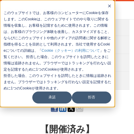
このウェブサイトでは、お客様のコンピューターにCookieを保存
します。このCookieは、このウェブサイトでのやり取りに関する
情報を収集し、お客様を記憶するために使用されます。この情報
会社概要
は、お客様のブラウジング体験を改善し、カスタマイズすること、
ならびにこのウェブサイトや他のメディアの訪問者に関する解析と
お問い合わせ
指標を得ることを目的として利用されます。当社で使用するCooki
eについての詳細は、「
Cookie（クッキー）の利用について
」をご
覧ください。 拒否した場合、このウェブサイトを訪問したときに
セミナー一覧
情報は追跡されません。ブラウザーではトラッキングを行わない設
定を記憶するために1つのCookieが使用されます。
拒否した場合、このウェブサイトを訪問したときに情報は追跡され
イベント一覧
ません。ブラウザーではトラッキングを行わない設定を記憶するた
めに1つのCookieが使用されます。
承諾
拒否
【開催済み】