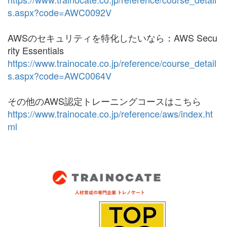
s.aspx?code=AWC0092V
AWSのセキュリティを特化したいなら：AWS Secu
rity Essentials
https://www.trainocate.co.jp/reference/course_detail
s.aspx?code=AWC0064V
その他のAWS認定トレーニングコースはこちら
https://www.trainocate.co.jp/reference/aws/index.ht
ml