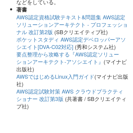
などをしている。
著書
AWS認定資格試験テキスト&問題集 AWS認定
ソリューションアーキテクト - プロフェッショ
ナル 改訂第2版
(SBクリエイティブ
社
)
ポケットスタディ AWS認定デベロッパーアソ
シエイト[DVA-C02対応]
(秀和システム社)
要点整理から攻略する『AWS認定ソリュー
ションアーキテクト-アソシエイト』
(マイナビ
出版社)
AWSではじめるLinux入門ガイド
(マイナビ出版
社)
AWS認定試験対策 AWS クラウドプラクティ
ショナー 改訂第3版
(
共著書
/ SBクリエイティ
ブ
社
)