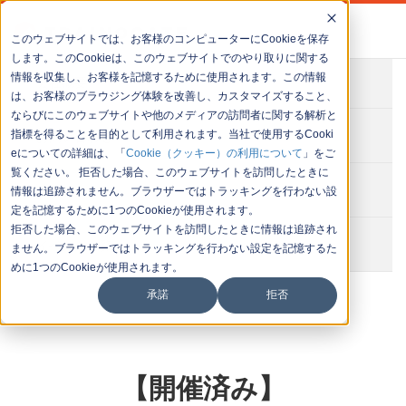
このウェブサイトでは、お客様のコンピューターにCookieを保存
します。このCookieは、このウェブサイトでのやり取りに関する
情報を収集し、お客様を記憶するために使用されます。この情報
会社概要
は、お客様のブラウジング体験を改善し、カスタマイズすること、
ならびにこのウェブサイトや他のメディアの訪問者に関する解析と
お問い合わせ
指標を得ることを目的として利用されます。当社で使用するCooki
eについての詳細は、「
Cookie（クッキー）の利用について
」をご
覧ください。 拒否した場合、このウェブサイトを訪問したときに
セミナー一覧
情報は追跡されません。ブラウザーではトラッキングを行わない設
定を記憶するために1つのCookieが使用されます。
拒否した場合、このウェブサイトを訪問したときに情報は追跡され
イベント一覧
ません。ブラウザーではトラッキングを行わない設定を記憶するた
めに1つのCookieが使用されます。
承諾
拒否
【開催済み】