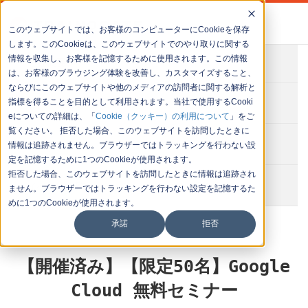
このウェブサイトでは、お客様のコンピューターにCookieを保存
します。このCookieは、このウェブサイトでのやり取りに関する
情報を収集し、お客様を記憶するために使用されます。この情報
会社概要
は、お客様のブラウジング体験を改善し、カスタマイズすること、
ならびにこのウェブサイトや他のメディアの訪問者に関する解析と
お問い合わせ
指標を得ることを目的として利用されます。当社で使用するCooki
eについての詳細は、「
Cookie（クッキー）の利用について
」をご
覧ください。 拒否した場合、このウェブサイトを訪問したときに
セミナー一覧
情報は追跡されません。ブラウザーではトラッキングを行わない設
定を記憶するために1つのCookieが使用されます。
拒否した場合、このウェブサイトを訪問したときに情報は追跡され
イベント一覧
ません。ブラウザーではトラッキングを行わない設定を記憶するた
めに1つのCookieが使用されます。
承諾
拒否
【開催済み】【限定50名】Google
Cloud 無料セミナー