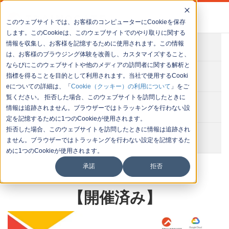
このウェブサイトでは、お客様のコンピューターにCookieを保存
します。このCookieは、このウェブサイトでのやり取りに関する
情報を収集し、お客様を記憶するために使用されます。この情報
会社概要
は、お客様のブラウジング体験を改善し、カスタマイズすること、
ならびにこのウェブサイトや他のメディアの訪問者に関する解析と
お問い合わせ
指標を得ることを目的として利用されます。当社で使用するCooki
eについての詳細は、「
Cookie（クッキー）の利用について
」をご
覧ください。 拒否した場合、このウェブサイトを訪問したときに
セミナー一覧
情報は追跡されません。ブラウザーではトラッキングを行わない設
定を記憶するために1つのCookieが使用されます。
拒否した場合、このウェブサイトを訪問したときに情報は追跡され
イベント一覧
ません。ブラウザーではトラッキングを行わない設定を記憶するた
めに1つのCookieが使用されます。
承諾
拒否
【開催済み】