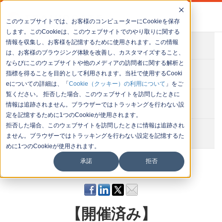
このウェブサイトでは、お客様のコンピューターにCookieを保存
します。このCookieは、このウェブサイトでのやり取りに関する
情報を収集し、お客様を記憶するために使用されます。この情報
会社概要
は、お客様のブラウジング体験を改善し、カスタマイズすること、
ならびにこのウェブサイトや他のメディアの訪問者に関する解析と
お問い合わせ
指標を得ることを目的として利用されます。当社で使用するCooki
eについての詳細は、「
Cookie（クッキー）の利用について
」をご
覧ください。 拒否した場合、このウェブサイトを訪問したときに
セミナー一覧
情報は追跡されません。ブラウザーではトラッキングを行わない設
定を記憶するために1つのCookieが使用されます。
拒否した場合、このウェブサイトを訪問したときに情報は追跡され
イベント一覧
ません。ブラウザーではトラッキングを行わない設定を記憶するた
めに1つのCookieが使用されます。
承諾
拒否
【開催済み】