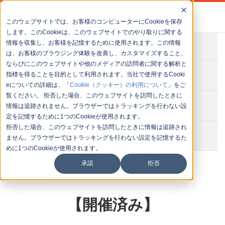
このウェブサイトでは、お客様のコンピューターにCookieを保存
します。このCookieは、このウェブサイトでのやり取りに関する
情報を収集し、お客様を記憶するために使用されます。この情報
会社概要
は、お客様のブラウジング体験を改善し、カスタマイズすること、
ならびにこのウェブサイトや他のメディアの訪問者に関する解析と
お問い合わせ
指標を得ることを目的として利用されます。当社で使用するCooki
eについての詳細は、「
Cookie（クッキー）の利用について
」をご
覧ください。 拒否した場合、このウェブサイトを訪問したときに
セミナー一覧
情報は追跡されません。ブラウザーではトラッキングを行わない設
定を記憶するために1つのCookieが使用されます。
拒否した場合、このウェブサイトを訪問したときに情報は追跡され
イベント一覧
ません。ブラウザーではトラッキングを行わない設定を記憶するた
めに1つのCookieが使用されます。
承諾
拒否
【開催済み】