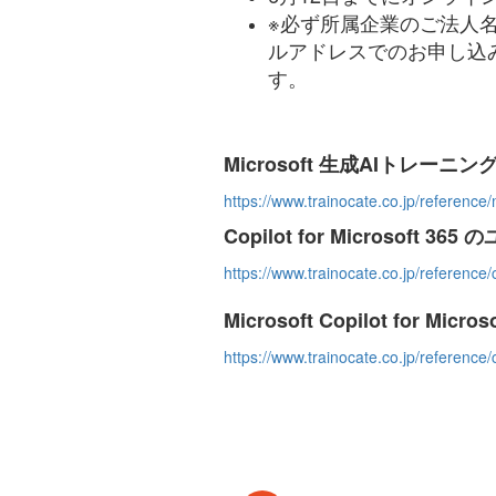
※必ず所属企業のご法人
ルアドレスでのお申し込
す。
Microsoft 生成AIトレーニン
https://www.trainocate.co.jp/reference
Copilot for Microsoft
https://www.trainocate.co.jp/referen
Microsoft Copilot for
https://www.trainocate.co.jp/referen