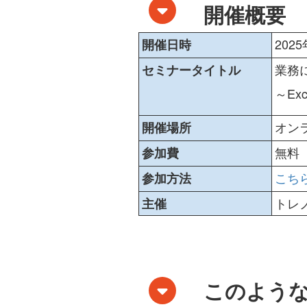
開催概要
2025
開催日時
業務に使
セミナータイトル
～Exce
オンラ
開催場所
無料
参加費
こち
参加方法
トレ
主催
このよう