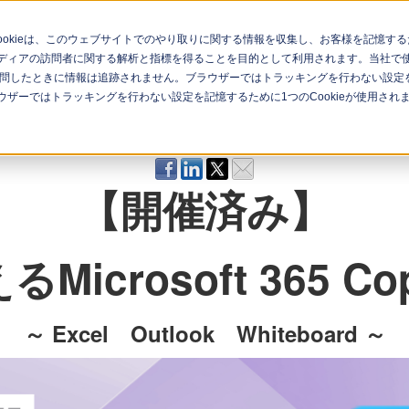
Cookieは、このウェブサイトでのやり取りに関する情報を収集し、お客様を記憶
ィアの訪問者に関する解析と指標を得ることを目的として利用されます。当社で使用
問したときに情報は追跡されません。ブラウザーではトラッキングを行わない設定を記
ナー一覧
イベント一覧
ザーではトラッキングを行わない設定を記憶するために1つのCookieが使用され
【開催済み】
icrosoft 365 Cop
～
Excel Outlook Whiteboard
～