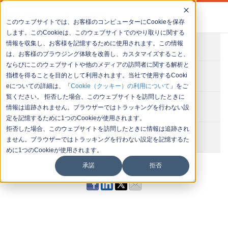
このウェブサイトでは、お客様のコンピューターにCookieを保存
します。このCookieは、このウェブサイトでのやり取りに関する
情報を収集し、お客様を記憶するために使用されます。この情報
会社概要
は、お客様のブラウジング体験を改善し、カスタマイズすること、
ならびにこのウェブサイトや他のメディアの訪問者に関する解析と
お問い合わせ
指標を得ることを目的として利用されます。当社で使用するCooki
eについての詳細は、「
Cookie（クッキー）の利用について
」をご
覧ください。 拒否した場合、このウェブサイトを訪問したときに
セミナー一覧
情報は追跡されません。ブラウザーではトラッキングを行わない設
定を記憶するために1つのCookieが使用されます。
拒否した場合、このウェブサイトを訪問したときに情報は追跡され
イベント一覧
ません。ブラウザーではトラッキングを行わない設定を記憶するた
めに1つのCookieが使用されます。
承諾
拒否