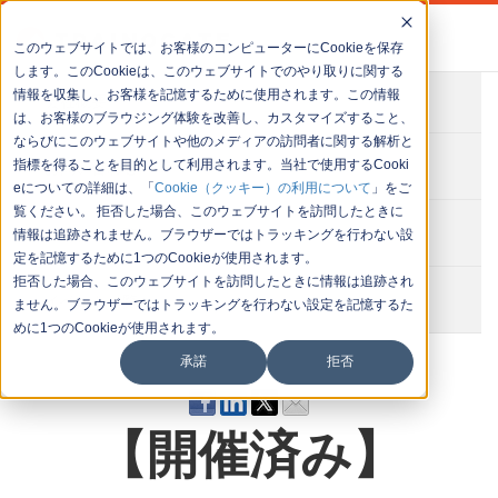
このウェブサイトでは、お客様のコンピューターにCookieを保存
します。このCookieは、このウェブサイトでのやり取りに関する
情報を収集し、お客様を記憶するために使用されます。この情報
会社概要
は、お客様のブラウジング体験を改善し、カスタマイズすること、
ならびにこのウェブサイトや他のメディアの訪問者に関する解析と
お問い合わせ
指標を得ることを目的として利用されます。当社で使用するCooki
eについての詳細は、「
Cookie（クッキー）の利用について
」をご
覧ください。 拒否した場合、このウェブサイトを訪問したときに
セミナー一覧
情報は追跡されません。ブラウザーではトラッキングを行わない設
定を記憶するために1つのCookieが使用されます。
拒否した場合、このウェブサイトを訪問したときに情報は追跡され
イベント一覧
ません。ブラウザーではトラッキングを行わない設定を記憶するた
めに1つのCookieが使用されます。
承諾
拒否
【開催済み】