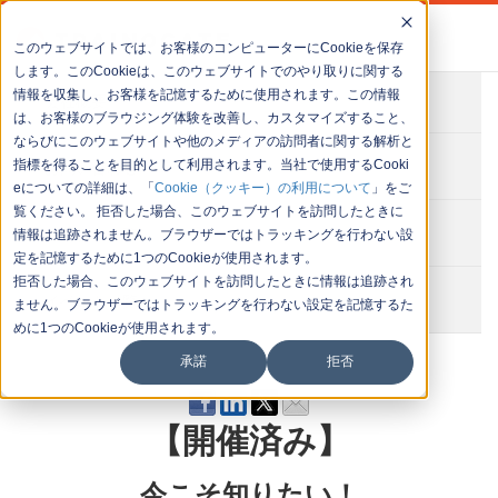
このウェブサイトでは、お客様のコンピューターにCookieを保存
します。このCookieは、このウェブサイトでのやり取りに関する
情報を収集し、お客様を記憶するために使用されます。この情報
会社概要
は、お客様のブラウジング体験を改善し、カスタマイズすること、
ならびにこのウェブサイトや他のメディアの訪問者に関する解析と
お問い合わせ
指標を得ることを目的として利用されます。当社で使用するCooki
eについての詳細は、「
Cookie（クッキー）の利用について
」をご
覧ください。 拒否した場合、このウェブサイトを訪問したときに
セミナー一覧
情報は追跡されません。ブラウザーではトラッキングを行わない設
定を記憶するために1つのCookieが使用されます。
拒否した場合、このウェブサイトを訪問したときに情報は追跡され
イベント一覧
ません。ブラウザーではトラッキングを行わない設定を記憶するた
めに1つのCookieが使用されます。
承諾
拒否
【開催済み】
今こそ知りたい！