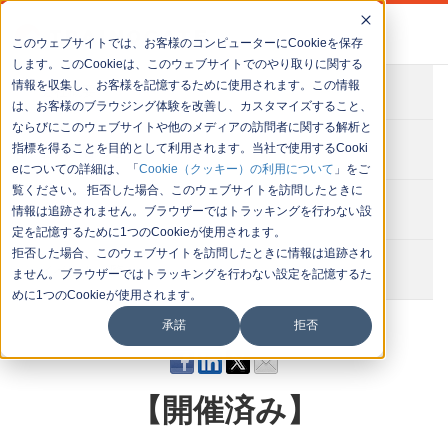
このウェブサイトでは、お客様のコンピューターにCookieを保存
します。このCookieは、このウェブサイトでのやり取りに関する
情報を収集し、お客様を記憶するために使用されます。この情報
会社概要
は、お客様のブラウジング体験を改善し、カスタマイズすること、
ならびにこのウェブサイトや他のメディアの訪問者に関する解析と
お問い合わせ
指標を得ることを目的として利用されます。当社で使用するCooki
eについての詳細は、「
Cookie（クッキー）の利用について
」をご
覧ください。 拒否した場合、このウェブサイトを訪問したときに
セミナー一覧
情報は追跡されません。ブラウザーではトラッキングを行わない設
定を記憶するために1つのCookieが使用されます。
拒否した場合、このウェブサイトを訪問したときに情報は追跡され
イベント一覧
ません。ブラウザーではトラッキングを行わない設定を記憶するた
めに1つのCookieが使用されます。
承諾
拒否
【開催済み】