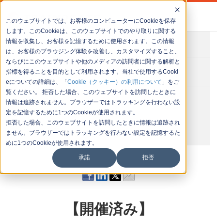
このウェブサイトでは、お客様のコンピューターにCookieを保存
します。このCookieは、このウェブサイトでのやり取りに関する
情報を収集し、お客様を記憶するために使用されます。この情報
会社概要
は、お客様のブラウジング体験を改善し、カスタマイズすること、
ならびにこのウェブサイトや他のメディアの訪問者に関する解析と
お問い合わせ
指標を得ることを目的として利用されます。当社で使用するCooki
eについての詳細は、「
Cookie（クッキー）の利用について
」をご
覧ください。 拒否した場合、このウェブサイトを訪問したときに
セミナー一覧
情報は追跡されません。ブラウザーではトラッキングを行わない設
定を記憶するために1つのCookieが使用されます。
拒否した場合、このウェブサイトを訪問したときに情報は追跡され
イベント一覧
ません。ブラウザーではトラッキングを行わない設定を記憶するた
めに1つのCookieが使用されます。
承諾
拒否
【開催済み】