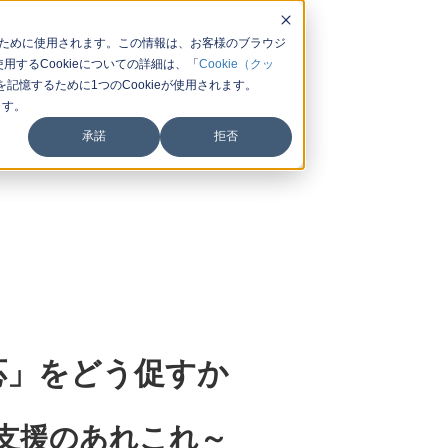
するために使用されます。この情報は、お客様のブラウジ
するCookieについての詳細は、「
Cookie（クッ
憶するために1つのCookieが使用されます。
ます。
承諾
拒否
応」をどう促すか
応支援のあれこれ～