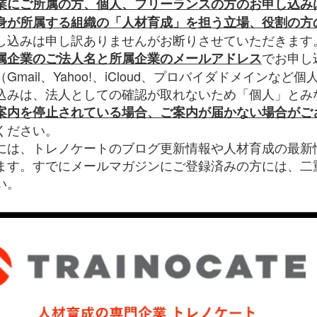
業にご所属の方、個人、フリーランスの方のお申し込み
身が所属する組織の「人材育成」を担う立場、役割の方
し込みは申し訳ありませんがお断りさせていただきます
でお申し
属企業のご法人名と所属企業のメールアドレス
mail、Yahoo!、iCloud、プロバイダドメインなど
込みは、法人としての確認が取れないため「個人」とみ
案内を停止されている場合、ご案内が届かない場合
が
ご
ください。
には、トレノケートのブログ更新情報や人材育成の最新
ます。すでにメールマガジンにご登録済みの方には、二
い。