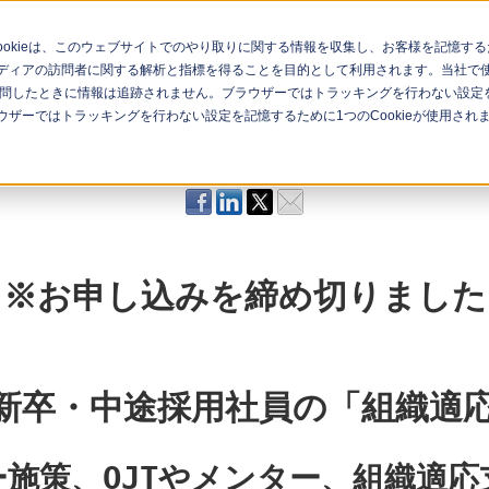
Cookieは、このウェブサイトでのやり取りに関する情報を収集し、お客様を記憶
ィアの訪問者に関する解析と指標を得ることを目的として利用されます。当社で使用
問したときに情報は追跡されません。ブラウザーではトラッキングを行わない設定を記
ナー一覧
イベント一覧
ザーではトラッキングを行わない設定を記憶するために1つのCookieが使用され
※お申し込みを締め切りました
新卒・中途採用社員の「組織適
施策、OJTやメンター、組織適