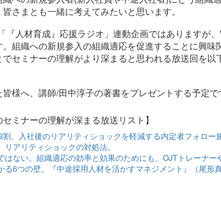
、皆さまとも一緒に考えてみたいと思います。
y「『人材育成』応援ラジオ」連動企画ではありますが、V
す。組織への新規参入の組織適応を促進することに興味
とでセミナーの理解がより深まると思われる放送回を以
た皆様へ、講師/田中淳子の著書をプレゼントする予定で
のセミナーの理解が深まる放送リスト】
職率は3割。入社後のリアリティショックを軽減する内定者フォロ
」。リアリティショックの対処法。
戦力ではない。組織適応の効率と効果のためにも、OJTトレーナ
ぶつかる6つの壁。『中途採用人材を活かすマネジメント』（尾形